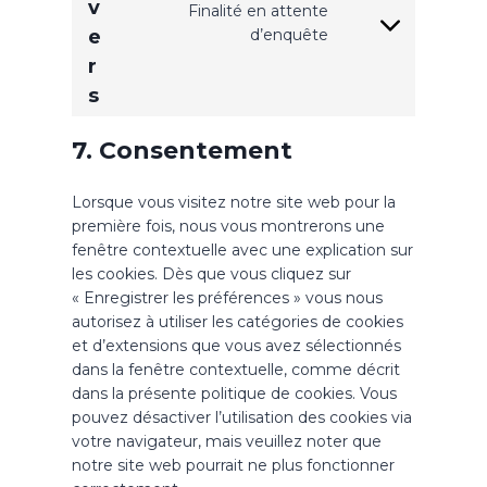
v
r
e
Finalité en attente
c
d
r
C
e
d’enquête
e
p
v
o
r
-
r
i
n
b
s
e
c
s
l
s
e
e
o
7. Consentement
s
g
n
c
o
t
k
o
t
Lorsque vous visitez notre site web pour la
s
g
o
première fois, nous vous montrerons une
l
s
fenêtre contextuelle avec une explication sur
e
e
les cookies. Dès que vous cliquez sur
-
r
« Enregistrer les préférences » vous nous
f
v
autorisez à utiliser les catégories de cookies
o
i
et d’extensions que vous avez sélectionnés
n
c
dans la fenêtre contextuelle, comme décrit
t
e
dans la présente politique de cookies. Vous
s
d
pouvez désactiver l’utilisation des cookies via
i
votre navigateur, mais veuillez noter que
v
notre site web pourrait ne plus fonctionner