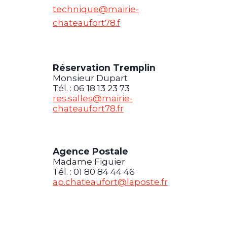
technique@mairie-
chateaufort78.f
Réservation Tremplin
Monsieur Dupart
Tél. : 06 18 13 23 73
res.salles@mairie-
chateaufort78.fr
Agence Postale
Madame Figuier
Tél. : 01 80 84 44 46
ap.chateaufort@laposte.fr