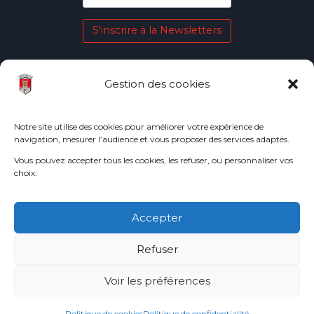
S'inscrire à la Newsletters
Gestion des cookies
Plan du site
La Mairie
La Commune
Notre site utilise des cookies pour améliorer votre expérience de
navigation, mesurer l’audience et vous proposer des services adaptés.
Au quotidien
Vous pouvez accepter tous les cookies, les refuser, ou personnaliser vos
Loisirs et associations
choix.
Mentions légales
Accepter
Accessibilité
Refuser
Politique de cookies
Politique de confidentialité
Voir les préférences
© 2025
Commune de Châteaufort
Politique de cookies
Politique de confidentialité