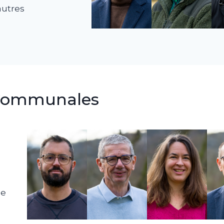
autres
 Communales
pe