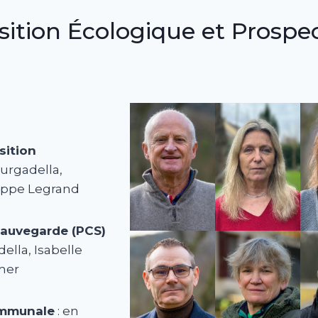
ition Écologique et Prospec
sition
Murgadella,
lippe Legrand
auvegarde (PCS)
ella, Isabelle
emer
ommunale
: en