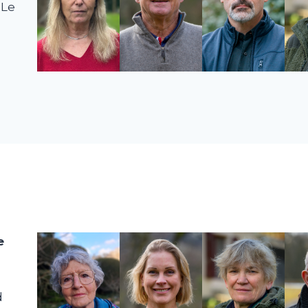
 Le
e
d