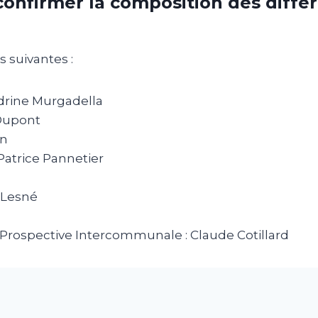
e confirmer la composition des diff
 suivantes :
ndrine Murgadella
 Dupont
in
atrice Pannetier
 Lesné
Prospective Intercommunale : Claude Cotillard