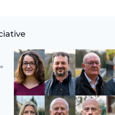
ciative
me