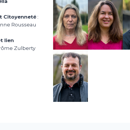
lla
t Citoyenneté
:
 Anne Rousseau
t lien
Jérôme Zulberty