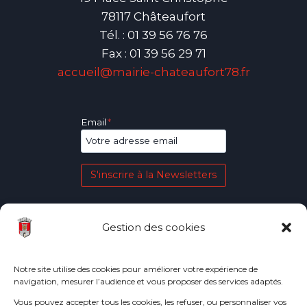
78117 Châteaufort
Tél. : 01 39 56 76 76
Fax : 01 39 56 29 71
accueil@mairie-chateaufort78.fr
Email
*
S'inscrire à la Newsletters
Gestion des cookies
Plan du site
La Mairie
La Commune
Notre site utilise des cookies pour améliorer votre expérience de
navigation, mesurer l’audience et vous proposer des services adaptés.
Au quotidien
Vous pouvez accepter tous les cookies, les refuser, ou personnaliser vos
Loisirs et associations